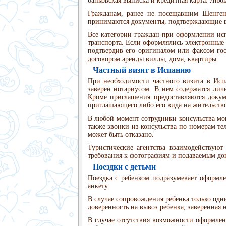
банковская выписка и кредитная карта. Лю
Гражданам, ранее не посещавшим Шенгенс
принимаются документы, подтверждающие 
Все категории граждан при оформлении ис
транспорта. Если оформлялись электронные
подтвердив его оригиналом или факсом гос
договором аренды виллы, дома, квартиры.
Частный визит в Испанию
При необходимости частного визита в Исп
заверен нотариусом. В нем содержатся лич
Кроме приглашения предоставляются докум
приглашающего либо его вида на жительство
В любой момент сотрудники консульства мо
также звонки из консульства по номерам те
может быть отказано.
Туристические агентства взаимодействуют
требования к фотографиям и подаваемым до
Поездки с детьми
Поездка с ребенком подразумевает оформл
анкету.
В случае сопровождения ребенка только одн
доверенность на вывоз ребенка, заверенная 
В случае отсутствия возможности оформлен