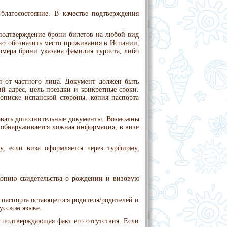
лагосостояние. В качестве подтверждения
подтверждение брони билетов на любой вид
но обозначить место проживания в Испании,
омера брони указана фамилия туриста, либо
я от частного лица. Документ должен быть
й адрес, цель поездки и конкретные сроки.
описке испанской стороны, копия паспорта
бовать дополнительные документы. Возможны
и обнаруживается ложная информация, в визе
у, если виза оформляется через турфирму,
копию свидетельства о рождении и визовую
 паспорта остающегося родителя/родителей и
усском языке.
 подтверждающая факт его отсутствия. Если