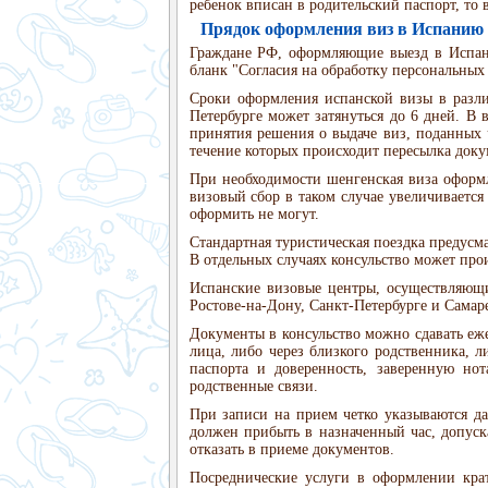
ребенок вписан в родительский паспорт, то 
Прядок оформления виз в Испанию
Граждане РФ, оформляющие выезд в Испан
бланк "Согласия на обработку персональных
Сроки оформления испанской визы в различ
Петербурге может затянуться до 6 дней. В 
принятия решения о выдаче виз, поданных ч
течение которых происходит пересылка доку
При необходимости шенгенская виза оформля
визовый сбор в таком случае увеличивается
оформить не могут.
Стандартная туристическая поездка предусм
В отдельных случаях консульство может про
Испанские визовые центры, осуществляющи
Ростове-на-Дону, Санкт-Петербурге и Самаре
Документы в консульство можно сдавать еже
лица, либо через близкого родственника, 
паспорта и доверенность, заверенную но
родственные связи.
При записи на прием четко указываются дат
должен прибыть в назначенный час, допуска
отказать в приеме документов.
Посреднические услуги в оформлении крат