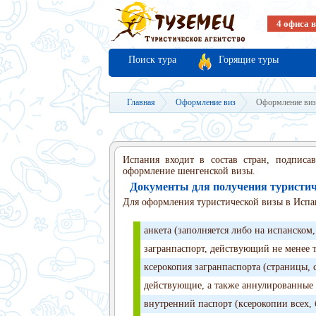
4 офиса 
Поиск тура
Горящие туры
Главная
Оформление виз
Оформление виз
Испания входит в состав стран, подпис
оформление шенгенской визы.
Документы для получения туристи
Для оформления туристической визы в Исп
анкета (заполняется либо на испанском
загранпаспорт, действующий не менее т
ксерокопия загранпаспорта (страницы,
действующие, а также аннулированные д
внутренний паспорт (ксерокопии всех, 