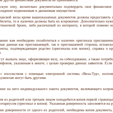
бые другие финансовые документы не принимаются.
кую зону, желательно документально подтвердить свое финансовое б
владение недвижимым и движимым имуществом.
панской визы кроме вышеуказанных документов должны предоставить 
 билеты, то в наличии должны быть их ксерокопии. Дополнительно нуж
тиничной брони, либо распечаткой из интернета, в которой помимо н
анию вам необходимо позаботиться о наличии оригинала приглашени
ные данные как приглашающей, так и приглашаемой стороны, испански
енты, подтверждающие родство (оригиналы или копии), справка о пр
.
гут вызвать лицо, оформляющее визу, на собеседование, а также потре
лефонов, указанным в анкете, с целью проверки данных заявителя. Есл
 с посольством с помощью электронной системы «Виза-Тур», поэтом
кументам могут быть другими.
ение на него индивидуального пакета документов, включающего ксеро
им из родителей или третьим лицом понадобится копия первой страницы
нотариусом (оригинал и копия). Указанная доверенность заполняется на р
ия доверенности от одного из родителей, необходима копия документа,