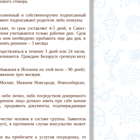
зового стикера.
полненный и собственноручно подписанный
умент подписывают родители либо опекуны.
ве, то срок составляет 4-5 дней, в Санкт-
ления учитываются только рабочие дни. Срок
 к ним необходимо прибавить еще два дня, в
нять решение – 3 месяца.
ществляться в течение 3 дней или 24 часов,
личивается. Граждане Беларуси срочную визу
бывания в Испании по этой визе – 90 дней).
яжении трех месяцев.
 Москве, Нижнем Новгороде, Новосибирске,
я либо лично, либо посредством доверенного
веренное лицо должно иметь при себе копию
а, предъявить документы, подтверждающие
чество человек в составе группы. Заявитель
нут), в противном случае консульство может
и вы прибегаете к услугам посредника, то