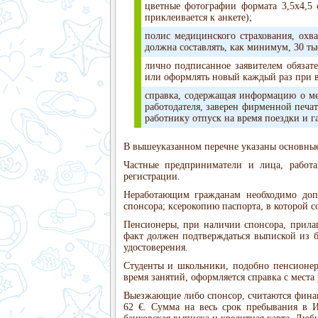
цветные фотографии формата 3,5х4,5
приклеивается к анкете);
полис медицинского страхования, охв
должна составлять, как минимум, 30 тыс
лично подписанное заявителем обязат
или оформлять новый каждый раз при в
справка, содержащая информацию о ме
работодателя, заверен фирменной печат
работнику отпуск на время поездки и г
В вышеуказанном перечне указаны основные
Частные предприниматели и лица, работ
регистрации.
Неработающим гражданам необходимо допол
спонсора; ксерокопию паспорта, в которой 
Пенсионеры, при наличии спонсора, прила
факт должен подтверждаться выпиской из 
удостоверения.
Студенты и школьники, подобно пенсионер
время занятий, оформляется справка с места
Выезжающие либо спонсор, считаются финанс
62 €. Сумма на весь срок пребывания в И