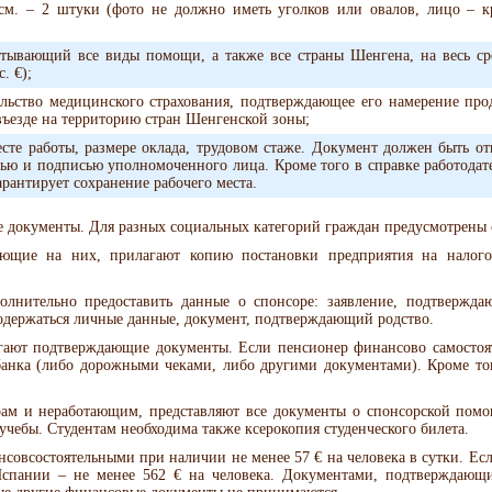
 см. – 2 штуки (фото не должно иметь уголков или овалов, лицо – 
атывающий все виды помощи, а также все страны Шенгена, на весь ср
. €);
ельство медицинского страхования, подтверждающее его намерение про
ъезде на территорию стран Шенгенской зоны;
сте работы, размере оклада, трудовом стаже. Документ должен быть о
ью и подписью уполномоченного лица. Кроме того в справке работодател
арантирует сохранение рабочего места.
 документы. Для разных социальных категорий граждан предусмотрены
ающие на них, прилагают копию постановки предприятия на налогов
нительно предоставить данные о спонсоре: заявление, подтверждаю
содержаться личные данные, документ, подтверждающий родство.
гают подтверждающие документы. Если пенсионер финансово самостоят
банка (либо дорожными чеками, либо другими документами). Кроме тог
ам и неработающим, представляют все документы о спонсорской помо
 учебы. Студентам необходима также ксерокопия студенческого билета.
овсостоятельными при наличии не менее 57 € на человека в сутки. Если
спании – не менее 562 € на человека. Документами, подтверждающи