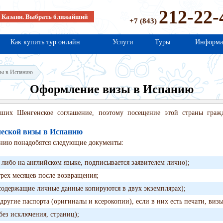
212-22-
в Казани. Выбрать ближайший
+7 (843)
Как купить тур онлайн
Услуги
Туры
Информа
ы в Испанию
Оформление визы в Испанию
авших Шенгенское соглашение, поэтому посещение этой страны граж
ческой визы в Испанию
анию понадобятся следующие документы:
, либо на английском языке, подписывается заявителем лично);
рех месяцев после возвращения;
 содержащие личные данные копируются в двух экземплярах);
ругие паспорта (оригиналы и ксерокопии), если в них есть печати, виз
без исключения, страниц);