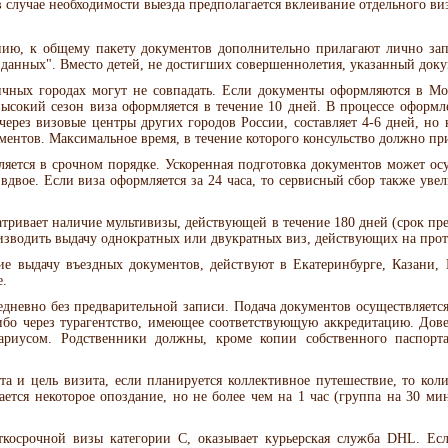
в случае необходимости выезда предполагается вклеивание отдельного ви
ию, к общему пакету документов дополнительно прилагают лично за
 данных". Вместо детей, не достигших совершеннолетия, указанный док
ных городах могут не совпадать. Если документы оформляются в Моск
высокий сезон виза оформляется в течение 10 дней. В процессе оформ
ерез визовые центры других городов России, составляет 4-6 дней, но
ментов. Максимальное время, в течение которого консульство должно при
ется в срочном порядке. Ускоренная подготовка документов может осу
 вдвое. Если виза оформляется за 24 часа, то сервисный сбор также уве
атривает наличие мультивизы, действующей в течение 180 дней (срок пре
изводить выдачу однократных или двукратных виз, действующих на прот
е выдачу въездных документов, действуют в Екатеринбурге, Казани,
.
дневно без предварительной записи. Подача документов осуществляетс
либо через турагентство, имеющее соответствующую аккредитацию. До
тариусом. Родственники должны, кроме копии собственного паспорт
а и цель визита, если планируется коллективное путешествие, то коли
ется некоторое опоздание, но не более чем на 1 час (группа на 30 ми
косрочной визы категории С, оказывает курьерская служба DHL. Есл