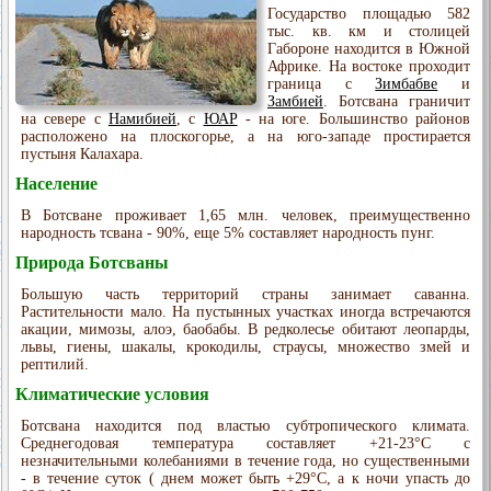
Государство площадью 582
тыс. кв. км и столицей
Габороне находится в Южной
Африке. На востоке проходит
граница с
Зимбабве
и
Замбией
. Ботсвана граничит
на севере с
Намибией
, с
ЮАР
- на юге. Большинство районов
расположено на плоскогорье, а на юго-западе простирается
пустыня Калахара.
Население
В Ботсване проживает 1,65 млн. человек, преимущественно
народность тсвана - 90%, еще 5% составляет народность пунг.
Природа Ботсваны
Большую часть территорий страны занимает саванна.
Растительности мало. На пустынных участках иногда встречаются
акации, мимозы, алоэ, баобабы. В редколесье обитают леопарды,
львы, гиены, шакалы, крокодилы, страусы, множество змей и
рептилий.
Климатические условия
Ботсвана находится под властью субтропического климата.
Среднегодовая температура составляет +21-23°C с
незначительными колебаниями в течение года, но существенными
- в течение суток ( днем может быть +29°C, а к ночи упасть до