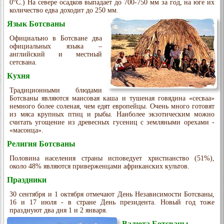
0°C.) На севере осадков выпадает до 700-750 мм за год, на юге их
количество едва доходит до 250 мм.
Язык Ботсваны
Официально в Ботсване два
официальных языка –
английский и местный
сетсвана.
Кухня
Традиционными блюдами
Ботсваны являются маисовая каша и тушеная говядина «сесваа»
немного более соленая, чем едят европейцы. Очень много готовят
из мяса крупных птиц и рыбы. Наиболее экзотическим можно
считать угощение из древесных гусениц с земляными орехами -
«масонца».
Религия Ботсваны
Половина населения страны исповедует христианство (51%),
около 48% являются приверженцами африканских культов.
Праздники
30 сентября и 1 октября отмечают День Независимости Ботсваны,
16 и 17 июля - в стране День президента. Новый год тоже
празднуют два дня 1 и 2 января.
Валюта Ботсваны