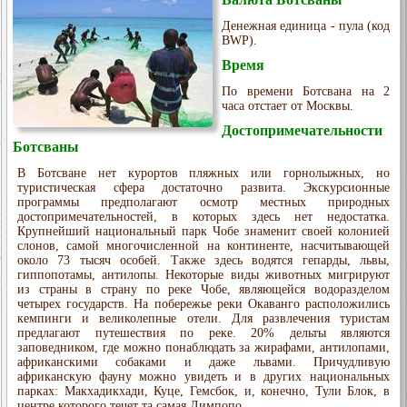
Денежная единица - пула (код
BWP).
Время
По времени Ботсвана на 2
часа отстает от Москвы.
Достопримечательности
Ботсваны
В Ботсване нет курортов пляжных или горнолыжных, но
туристическая сфера достаточно развита. Экскурсионные
программы предполагают осмотр местных природных
достопримечательностей, в которых здесь нет недостатка.
Крупнейший национальный парк Чобе знаменит своей колонией
слонов, самой многочисленной на континенте, насчитывающей
около 73 тысяч особей. Также здесь водятся гепарды, львы,
гиппопотамы, антилопы. Некоторые виды животных мигрируют
из страны в страну по реке Чобе, являющейся водоразделом
четырех государств. На побережье реки Окаванго расположились
кемпинги и великолепные отели. Для развлечения туристам
предлагают путешествия по реке. 20% дельты являются
заповедником, где можно понаблюдать за жирафами, антилопами,
африканскими собаками и даже львами. Причудливую
африканскую фауну можно увидеть и в других национальных
парках: Макхадикхади, Куце, Гемсбок, и, конечно, Тули Блок, в
центре которого течет та самая Лимпопо.