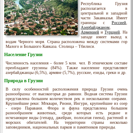
Республика Грузия
располагается в
центральной и западной
части Закавказья. Имеет
границы с
Россией
,
Азербайджаном
,
Арменией
и
Турцией
. На
западе имеет выход к
водам Черного моря. Страна расположена между системами гор
Малого и Большого Кавказа. Столица – Тбилиси.
Население Грузии
Численность населения – более 5 млн. чел. В этническом составе
преобладают грузины (84%). Также население представляют
азербайджанцы (6,5%), армяне (5,7%), русские, езиды, греки и др.
Природа в Грузии
В силу особенностей расположения природа Грузии очень
разнообразна: от высокогорья до равнин. Водная система Грузии
представлена большим количеством рек и несколькими озерами.
Крупнейшие реки: Мтквари, Риони, Ингури, крупнейшие из озер
- озеро Паравани. Флора и фауна представлена большим
разнообразием животных, среди которых есть редкие и
исчезающие виды (гепард, джейран, полосатая гиена), растений и
морских обитателей. На территории страны несколько
заповедников, национальных парков и памятников природы.