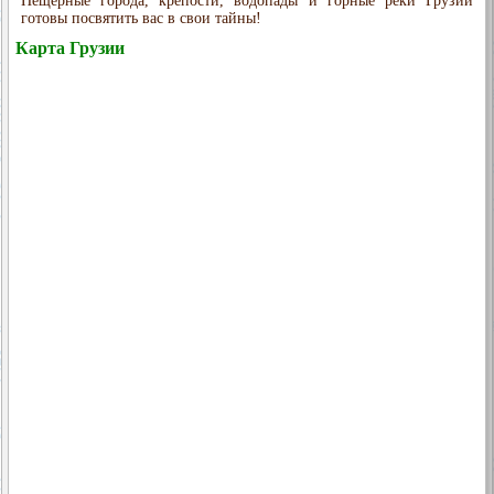
Пещерные города, крепости, водопады и горные реки Грузии
готовы посвятить вас в свои тайны!
Карта Грузии