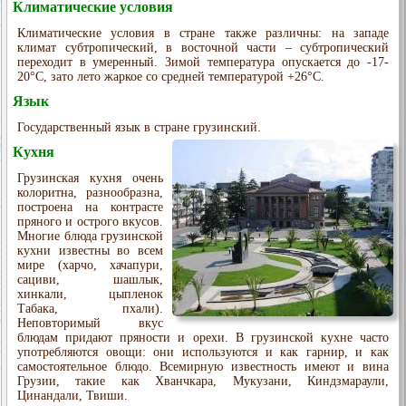
Климатические условия
Климатические условия в стране также различны: на западе
климат субтропический, в восточной части – субтропический
переходит в умеренный. Зимой температура опускается до -17-
20°C, зато лето жаркое со средней температурой +26°C.
Язык
Государственный язык в стране грузинский.
Кухня
Грузинская кухня очень
колоритна, разнообразна,
построена на контрасте
пряного и острого вкусов.
Многие блюда грузинской
кухни известны во всем
мире (харчо, хачапури,
сациви, шашлык,
хинкали, цыпленок
Табака, пхали).
Неповторимый вкус
блюдам придают пряности и орехи. В грузинской кухне часто
употребляются овощи: они используются и как гарнир, и как
самостоятельное блюдо. Всемирную известность имеют и вина
Грузии, такие как Хванчкара, Мукузани, Киндзмараули,
Цинандали, Твиши.