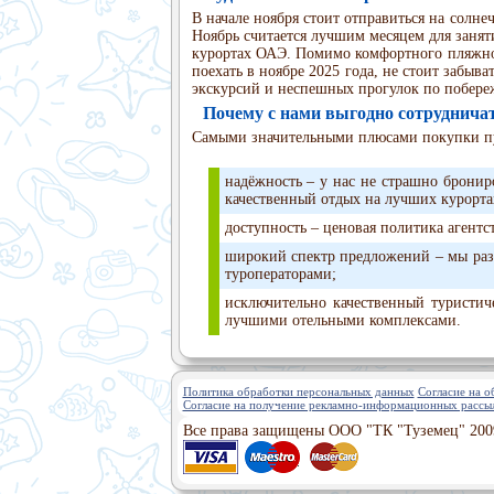
В начале ноября стоит отправиться на солне
Ноябрь считается лучшим месяцем для занят
курортах ОАЭ. Помимо комфортного пляжного
поехать в ноябре 2025 года, не стоит забыва
экскурсий и неспешных прогулок по побере
Почему с нами выгодно сотруднича
Самыми значительными плюсами покупки пу
надёжность – у нас не страшно бронир
качественный отдых на лучших курорта
доступность – ценовая политика агентс
широкий спектр предложений – мы раз
туроператорами;
исключительно качественный туристич
лучшими отельными комплексами.
Политика обработки персональных данных
Согласие на 
Согласие на получение рекламно-информационных рассы
Все права защищены ООО "ТК "Туземец" 200