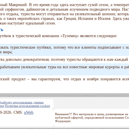
чный Маврикий. В это время года здесь наступает сухой сезон, а температ
ий серфингом, дайвингом и детальным изучением подводного мира. Наст
 отдыха, туристы могут отправиться на увлекательный шопинг, которым 
ть о таких европейских странах, как Греция, Испания и Италия. Здесь уж
жью наступает идеальный сезон.
ть
тёвок в туристической компании «Туземец» являются следующие:
овать туристические путёвки, потому что все клиенты подписывают с н
х мира;
тва довольно демократичная, поэтому туристы обращаются к нам каждый р
рабатываем увлекательные туры на все известные мировые курорты и р
еский продукт – мы гарантируем, что отдых в ноябре понравится все
обработку персональных данных
лок
Политика использования cookies
9-2026. CMS:
uWeb
Внимание!!! Все материалы и цены, размещенные на 
публичной офертой, определяемой положениями Стат
Федерации.