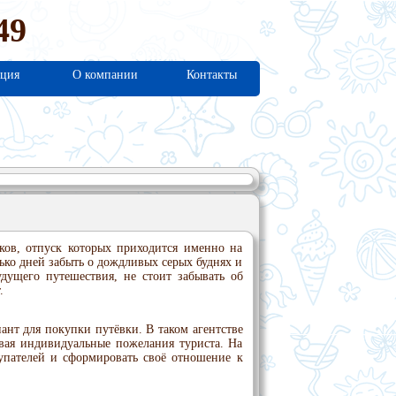
49
ция
О компании
Контакты
ков, отпуск которых приходится именно на
лько дней забыть о дождливых серых буднях и
удущего путешествия, не стоит забывать об
.
ант для покупки путёвки. В таком агентстве
тывая индивидуальные пожелания туриста. На
упателей и сформировать своё отношение к