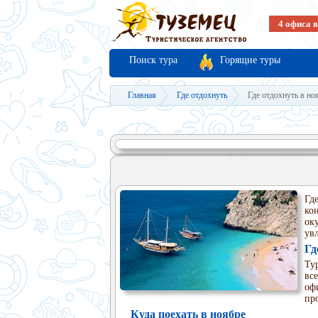
4 офиса 
Поиск тура
Горящие туры
Главная
Где отдохнуть
Где отдохнуть в но
Гд
ко
ок
ув
Гд
Ту
вс
оф
пр
Куда поехать в ноябре