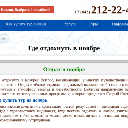
212-22-
в Казани. Выбрать ближайший
+7 (843)
Как купить тур онлайн
Услуги
Туры
Информа
ябре
Где отдохнуть в ноябре
Отдых в ноябре
е отдохнуть в ноябре? Вопрос, возникающий у многих путешественни
нец осени. Отдых в тёплых странах – идеальный вариант, чтобы на неско
унуться в атмосферу веселья и беззаботности. Выбирая направление б
лекательных экскурсионных программах, которые предлагает Старый Свет
е купить тур на ноябрь
ристическая компания с кристально чистой репутацией – идеальный вари
егда с удовольствием подскажут, куда поехать отдыхать в ноябре, учи
ициальном сайте компании можно легко ознакомиться с отзывами пок
офессионализму сотрудников.