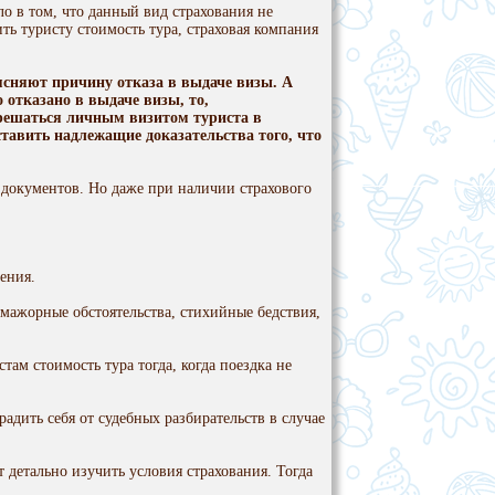
о в том, что данный вид стра­хования не
ть туристу сто­имость тура, страховая компания
ясняют причину отказа в вы­даче визы. А
 отказано в выдаче визы, то,
решаться личным визи­том туриста в
тавить надлежащие доказатель­ства того, что
документов. Но даже при наличии страхового
ения.
-мажорные обстоятельства, стихийные бедствия,
м стоимость тура то­гда, когда поездка не
адить себя от судебных разбирательств в случае
детально изучить условия страхования. Тогда