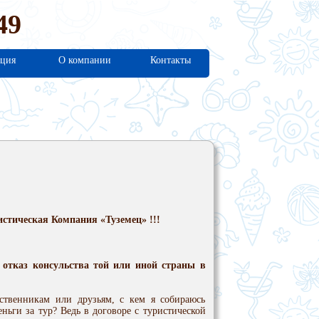
49
ция
О компании
Контакты
стическая Компания «Туземец» !!!
отказ консульства той или иной стра­ны в
ственникам или друзьям, с кем я собираюсь
ньги зa тур? Ведь в договоре с туристической