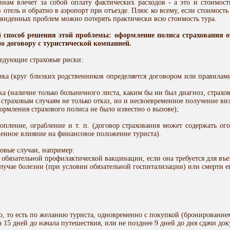
ам влечет за собой оплату фак­тических расходов - а это и стоимост
 отель и обратно в аэропорт при отъезде. Плюс ко всему, если стоимост
двиденных проблем можно потерять практически всю стоимость тура.
й способ решения этой проблемы: оформление полиса страхования 
о договору с туристической компанией.
ледующие страховые риски:
ика (круг близких родственников определяется договором или правилами
а (наличие только больничного листа, каким бы ни был диагноз, страхов
 страховым случаям не только отказ, но и несвоевременное получение ви
формления страхового полиса не было известно о вызове);
топление, ограбление и т. п. (договор страхования может содержать ого
венное влияние на финансовое положение туриста).
овые случаи, например:
бязательной профилактической вакцинации, если она требуется для въез
случае болезни (при условии обязательной госпитализации) или смерти е
а
о, то есть по желанию туриста, одновременно с покупкой (бронированием
за 15 дней до начала путешествия, или не позднее 9 дней до дня сдачи д