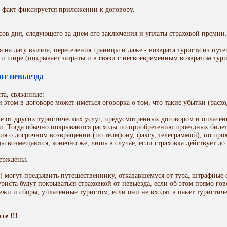
т факт фиксируется приложении к договору.
асов дня, следующего за днем его заключения и уплаты страховой премии.
 на дату вылета, пересечения границы и даже - возврата туриста из путе
сти шире (покрывает затраты и в связи с несвоевременным возвратом тури
от невыезда
та, связанные:
этом в договоре может иметься оговорка о том, что такие убытки (расхо
же от других туристических услуг, предусмотренных договором и оплаче
и. Тогда обычно покрываются расходы по приобретению проездных билетов
ия о досрочном возвращении (по телефону, факсу, телеграммой), по пр
ды возмещаются, конечно же, лишь в случае, если страховка действует до
ерждены.
ы) могут предъявить путешественнику, отказавшемуся от тура, штрафные
уриста будут покрываться страховкой от невыезда, если об этом прямо гов
жи и сборы, уплаченные туристом, если они не входят в пакет туристиче
те !!!