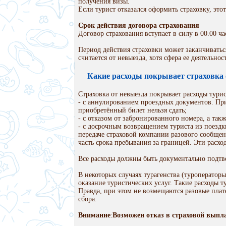
получения визы.
Если турист отказался оформить страховку, это
Срок действия договора страхования
Договор страхования вступает в силу в 00.00 ч
Период действия страховки может заканчиваться
считается от невыезда, хотя сфера ее деятельно
Какие расходы покрывает страховка 
Страховка от невыезда покрывает расходы турис
- с аннулированием проездных документов. При 
приобретённый билет нельзя сдать;
- с отказом от забронированного номера, а так
- с досрочным возвращением туриста из поездк
передаче страховой компании разового сообщен
часть срока пребывания за границей. Эти расхо
Все расходы должны быть документально подтв
В некоторых случаях турагенства (туроператор
оказание туристических услуг. Такие расходы т
Правда, при этом не возмещаются разовые плате
сбора.
Внимание
:
Возможен отказ в страховой выпла