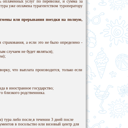
ь оплаченных услуг по перевозке, и сумма за
ь тура уже оплачена турагентством туроператору
отмены или прерывания поездки на полную,
 страхования, а если это не было определено -
ым случаем не будет являться);
зы);
ворку, что выплата производится, только если
да в иностранное государство;
го близкого родственника.
) тура либо после,в течении 3 дней после
окументов в посольство или визовый центр для