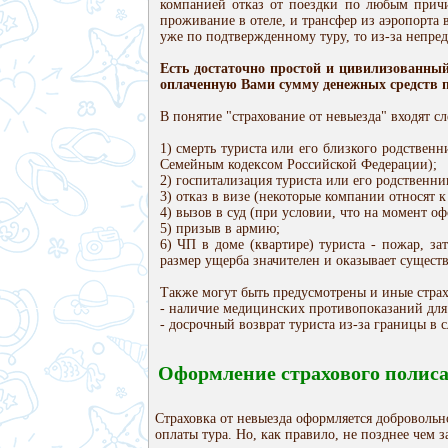
компанией отказ от поездки по любым причин
проживание в отеле, и трансфер из аэропорта в
уже по подтвержденному туру, то из-за непре
Есть достаточно простой и цивилизованны
оплаченную Вами сумму денежных средств п
В понятие "страхование от невыезда" входят с
1) смерть туриста или его близкого родственн
Семейным кодексом Российской Федерации);
2) госпитализация туриста или его родственник
3) отказ в визе (некоторые компании относят к
4) вызов в суд (при условии, что на момент о
5) призыв в армию;
6) ЧП в доме (квартире) туриста - пожар, за
размер ущерба значителен и оказывает сущест
Также могут быть предусмотрены и иные страх
- наличие медицинских противопоказаний для о
- досрочный возврат туриста из-за границы в 
Оформление страхового полис
Страховка от невыезда оформляется добровольн
оплаты тура. Но, как правило, не позднее чем 