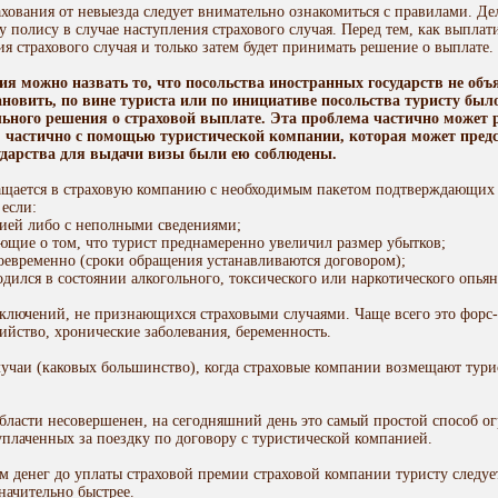
хования от невыезда следует внимательно ознакомиться с правила­ми. Дел
полису в случае наступления страхо­вого случая. Перед тем, как выплати
ия страхового случая и только затем будет принимать решение о выплате.
ия можно назвать то, что посольства иностран­ных государств не объ
новить, по вине туриста или по иници­ативе посольства туристу было
льного решения о страховой выплате. Эта проблема частично может 
, частично с помощью туристической компании, кото­рая может предс
сударства для выдачи визы были ею со­блюдены.
ращается в страховую компанию с необходимым пакетом подтверждающих 
 если:
ией либо с неполными сведениями;
ующие о том, что турист преднамеренно увеличил размер убытков;
воевременно (сроки обращения устанавливаются договором);
ходился в состоянии алкогольного, токсического или наркотического опьян
исключений, не признающихся страховыми случаями. Чаще всего это форс
ийство, хронические заболевания, беременность.
учаи (каковых большинство), когда страховые компании возмещают туриста
области несовершенен, на сегодняшний день это самый простой способ огр
уплаченных за поездку по договору с туристической компанией.
денег до уплаты страховой премии страховой компании туристу следует 
начительно быстрее.