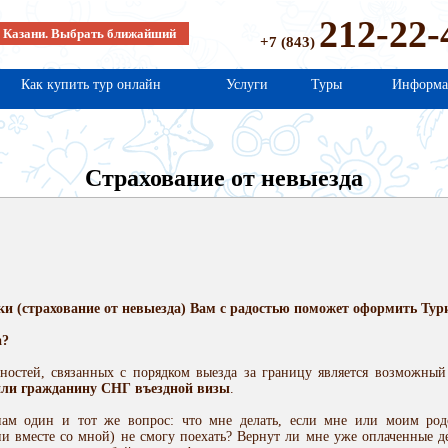
212-22-
в Казани. Выбрать ближайший
+7 (843)
Как купить тур онлайн
Услуги
Туры
Информа
Страхование от невыезда
и (страхование от невыезда) Вам с радостью поможет оформить Тури
а?
остей, связанных с порядком выезда за границу является возможный
или гражданину СНГ въездной визы
.
нам один и тот же вопрос: что мне делать, если мне или моим род
ни вместе со мной) не смогу поехать? Вернут ли мне уже оплаченные де