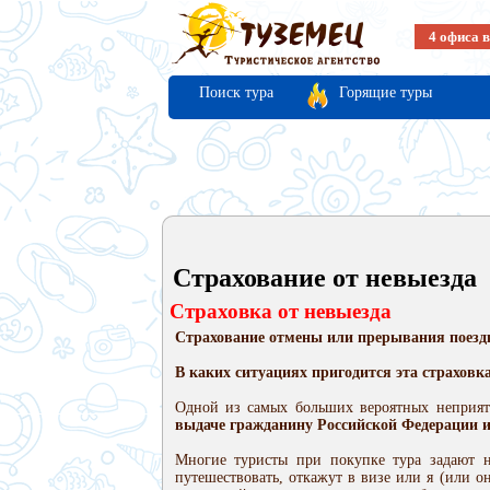
4 офиса 
Поиск тура
Горящие туры
Страхование от невыезда
Страховка от невыезда
Страхование отмены или прерывания поездк
В каких ситуациях пригодится эта страховк
Одной из самых больших вероятных неприятн
выдаче гражданину Российской Федерации 
Многие туристы при покупке тура задают­ 
путешествовать, откажут в визе или я (или о