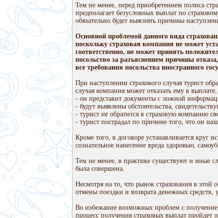
Тем не менее, перед приобретением полиса стра
предполагает безусловных выплат по страховому 
обязательно будет выяснять причи­ны наступлен
Основной проблемой данного вида страхова­н
поскольку страховая компания не может уста
соответственно, не может принять поло­жите
посольство за разъяснением причи­ны отказа
все требования посольства иност­ранного го
При наступлении страхового случая турист об
случая компания может отказать ему в выплате,
- он представит документы с ложной информац
- будут выявлены обстоятельства, свидетельств
- турист не обратится в страховую компанию с
- турист пострадал по причине того, что он на
Кроме того, в договоре устанавливается круг 
сознательное нанесение вреда здоровью, самоуб
Тем не менее, в практике существуют и иные сл
была совершена.
Несмотря на то, что рынок страхования в этой 
отмены поездки и возврата денежных средств, 
Во избежание возможных проблем с получением 
процесс получения страховых выплат пройдет з