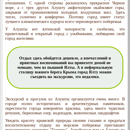
отношении. С одной стороны раскинулось прекрасное Черное
море, а с трех других Алушту амфитеатром окаймляют горы,
закрывая от проникновения холодных воздушных масс. Здесь
тепло, солнечно и комфортно. Поэтому город имеет статус
лучшего климатического курорта всего черноморского побережья.
У Алушты нет ялтинской чопорности и снобизма, это
приветливый и открытый город с улыбчивыми, любящими свой
город жителями.
Отдых здесь обойдется дешевле, а впечатлений и
приятных воспоминаний вы привезете домой не
меньше, чем из пышной Ялты. А в неформальную
столицу южного берега Крыма город Ялту можно
съездить на экскурсию, это недалеко.
Экскурсий и прогулок из Алушты организуется очень много. В
городе полно исторических и архитектурных памятников,
окрестности города невероятно красивы, здесь много чудесных
речушек, бирюзовых озер, водопадов, живописных ландшафтов.
Увидеть красоту крымской природы своими глазами и предаться
восхитительному отдыху на морском побережье приглашает
туристическое агентство "Туземец". Автобусные туры в Алушту из