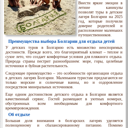
Внести яркие эмоции в
летние каникулы
позволят туры в детские
лагеря Болгарии на 2025
год, которые получили
доверие родителей и
расположение маленьких
путешественников.
Преимущества выбора Болгарии для отдыха детей
У детских туров в Болгарию есть множество неоспоримых
достоинств. Прежде всего, это благоприятный климат – теплое и
сухое лето, что создает комфортные условия для пляжного отдыха.
Природа страны пестрит разнообразием: море, горы, целебные
источники и буйная растительность.
Следующее преимущество – это особенности организации отдыха
в детских лагерях Болгарии. Маленьким туристам предлагаются не
только морские и солнечные ванны, но и оздоровление
посредством минеральных источников.
Еще одним достоинством детского отдыха в Болгарии является
качественный сервис. Гостей размещают в уютных номерах,
обустроенных всем необходимым для комфортного
времяпровождения.
Об отдыхе
Большая доля внимания в болгарских лагерях уделяется
полноценному и сбалансированному питанию. Помимо