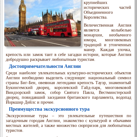
крупнейших
исторических частей
Объединенного
Королевства.
Величественная Англия
является колыбелью
монархии, необычного
юмора, многовековых
традиций и утонченных
манер. Каждая улочка,
крепость или замок таит в себе загадки истории, которые Англия
добродушно раскрывает любопытным туристам.
Достопримечательности Англии
Среди наиболее увлекательных культурно-исторических объектов
Англии необходимо выделить следующее: национальный символ
страны Биг-Бен, овеянная легендами крепость Тауэр, знаменитый
Букингемский дворец, королевский Гайд-парк, многовековой
Виндзорский замок, собор Святого Павла, Вестминстерский
дворец, повидавший заседания британского парламента, водопад
Йоркшир Дейлс и прочее.
Преимущества экскурсионного тура
Экскурсионные туры – это увлекательные путешествия по
загадочным городам Англии, знакомство с культурой и обычаями
местных жителей, а также множество сюрпризов для любопытных
туристов.