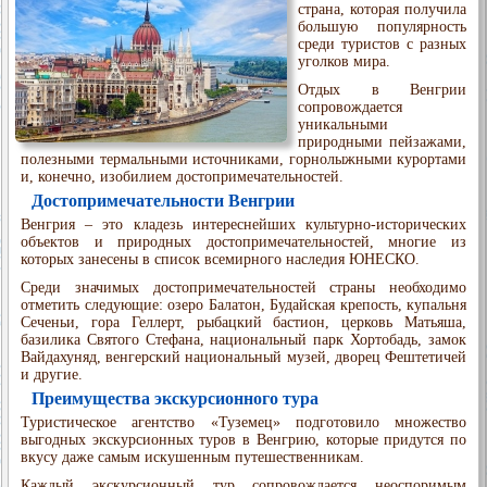
страна, которая получила
большую популярность
среди туристов с разных
уголков мира.
Отдых в Венгрии
сопровождается
уникальными
природными пейзажами,
полезными термальными источниками, горнолыжными курортами
и, конечно, изобилием достопримечательностей.
Достопримечательности Венгрии
Венгрия – это кладезь интереснейших культурно-исторических
объектов и природных достопримечательностей, многие из
которых занесены в список всемирного наследия ЮНЕСКО.
Среди значимых достопримечательностей страны необходимо
отметить следующие: озеро Балатон, Будайская крепость, купальня
Сеченьи, гора Геллерт, рыбацкий бастион, церковь Матьяша,
базилика Святого Стефана, национальный парк Хортобадь, замок
Вайдахуняд, венгерский национальный музей, дворец Фештетичей
и другие.
Преимущества экскурсионного тура
Туристическое агентство «Туземец» подготовило множество
выгодных экскурсионных туров в Венгрию, которые придутся по
вкусу даже самым искушенным путешественникам.
Каждый экскурсионный тур сопровождается неоспоримым