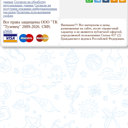
данных
Согласие на обработку
персональных данных
Согласие на
получение рекламно-информационных
рассылок
Политика использования
cookies
Все права защищены ООО "ТК
Внимание!!! Все материалы и цены,
"Туземец" 2009-2026. CMS:
размещенные на сайте, носят справочный
uWeb
характер и не являются публичной офертой,
определяемой положениями Статьи 437 (2)
Гражданского кодекса Российской Федерации.