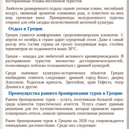
восторженные отзывы миллионов туристов.
Любители размеренного отдыха оценят уютные пляжи, чистейший
воздух, овеянный ароматом оливковых рощ, и известное на весь
мир греческое вино. Приверженцы экскурсионного туризма
откроют для себя загадки величественной античной культуры.
Отдых в Греции
Греция славится комфортными средиземноморским климатом. С
апреля по октябрь в стране царит курортный сезон. Даже в самый
разгар лета гостям страны не грозит изнуряющая жара, столбик
термометров не поднимается выше 30°C.
Греция – находка для любителей активного времяпровождения. В
распоряжении туристов множество достопримечательностей,
позволяющих поближе познакомиться с древней культурой.
Среди значимых культурно-исторических объектов Греции
необходимо отметить следующие: древний город Кносс, дворец
Ахиллион, Родосская крепость, Эрехтейон, храм Гефеста, театр
Диониса и другие.
Преимущества раннего бронирования туров в Грецию
Раннее бронирование туров – услуга, получившая большой спрос
среди клиентов туристических агентств. Услуга станет удачным
решением для тех путешественников, которые привыкли заранее
планировать отпуск, нежели принимать спонтанные решения.
Ранее бронирование туров в Грецию на 2026 год сопровождается
очевидными достоинствами. Среди них следующее: