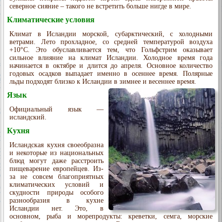
северное сияние – такого не встретить больше нигде в мире.
Климатические условия
Климат в Исландии морской, субарктический, с холодными
ветрами. Лето прохладное, со средней температурой воздуха
+10°С. Это обуславливается тем, что Гольфстрим оказывает
сильное влияние на климат Исландии. Холодное время года
начинается в октябре и длится до апреля. Основное количество
годовых осадков выпадает именно в осеннее время. Полярные
льды подходят близко к Исландии в зимнее и весеннее время.
Язык
Официальный язык —
исландский.
Кухня
Исландская кухня своеобразна
и некоторые из национальных
блюд могут даже расстроить
пищеварение европейцев. Из-
за не совсем благоприятных
климатических условий и
скудности природы особого
разнообразия в кухне
Исландии нет. Это, в
основном, рыба и морепродукты: креветки, семга, морские