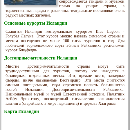
сопровождается танцами и музыкой
прямо на улицах страны, а
торжественные парады и различные театральные постановки очень
радуют местных жителей.
Основные курорты Исландии
Славится Исландия геотермальным курортом Blue Lagoon -
Голубая Лагуна. Этот курорт можно назвать символом страны и
местом посещения не менее 100 тысяч туристов в год. Для
любителей горнолыжного сорта вблизи Рейкьявика расположен
курорт Блауфедль.
Достопримечательности Исландии
Многие достопримечательности страны могут быть
труднодоступными для туристов, потому что находятся в
безлюдных, отдаленных местах. Это, прежде всего, западные
фьорды, иначе называемые Вествирдир. Эти места считаются
самыми посещаемыми, сюда стремится попасть большинство
гостей Исландии. Достопримечательности Рейкьявика:
Национальный музей и музей Естественной истории. Памятник
Аейфу Эрик-сону, посвященный тысячелетию возникновения
альтинга (старейшего в мире парламента) и церковь Халгрима.
Карта Исландии