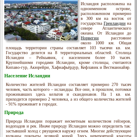
Исландия расположена на
одноименном острове,
расположенном примерно
в 300 км на восток от
государства
Гренландии
на
севере Атлантического
океана. От Исландии до
Норвегии
расстояние
около 1000 км. Общая
площадь территории страны составляет 103 тысячи кв. км.
Государство делится на 8 территориальных областей. Столица
Исландии – Рейкьявик, с населением более 10 тысяч.
Крупнейшими городами Исландии, кроме столицы, считаются
Кипаво-гур, Акюрейри, Хафнафьёрдур, Кефлавик и Вестманнайяр.
Население Исландии
Количество жителей Исландии составляет примерно 270 тысяч
человек, часть которого – исландцы. Все они, в прошлом, потомки
проживавших здесь кельтов и скандинавов. На 1 кв. км.
приходится примерно 2 человека, а из общего количества жителей
- 91% проживает в городах.
Природа
Природа Исландии поражает несметным количеством гейзеров,
водопадов и рек. Иначе природу Исландии можно определить так:
застывший холод с рвущимся наружу огнем. Многие действующие
вулканы покрыты ледяной корой. Здесь невероятной красоты