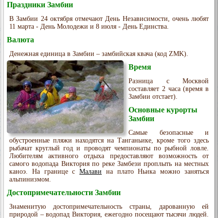
Праздники Замбии
В Замбии 24 октября отмечают День Независимости, очень любят
11 марта - День Молодежи и 8 июля - День Единства.
Валюта
Денежная единица в Замбии – замбийская квача (код ZMK).
Время
Разница с Москвой
составляет 2 часа (время в
Замбии отстает).
Основные курорты
Замбии
Самые безопасные и
обустроенные пляжи находятся на Танганьике, кроме того здесь
рыбачат круглый год и проводят чемпионаты по рыбной ловле.
Любителям активного отдыха предоставляют возможность от
самого водопада Виктория по реке Замбези проплыть на местных
каноэ. На границе с
Малави
на плато Ньика можно заняться
альпинизмом.
Достопримечательности Замбии
Знаменитую достопримечательность страны, дарованную ей
природой – водопад Виктория, ежегодно посещают тысячи людей.