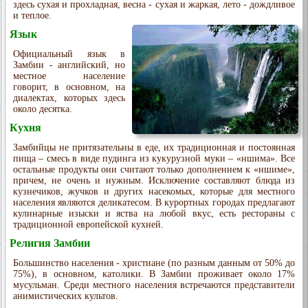
здесь сухая и прохладная, весна - сухая и жаркая, лето - дождливое
и теплое.
Язык
Официальный язык в
Замбии - английский, но
местное население
говорит, в основном, на
диалектах, которых здесь
около десятка.
Кухня
Замбийцы не притязательны в еде, их традиционная и постоянная
пища – смесь в виде пудинга из кукурузной муки – «ншима». Все
остальные продукты они считают только дополнением к «ншиме»,
причем, не очень и нужным. Исключение составляют блюда из
кузнечиков, жучков и других насекомых, которые для местного
населения являются деликатесом. В курортных городах предлагают
кулинарные изыски и яства на любой вкус, есть рестораны с
традиционной европейской кухней.
Религия Замбии
Большинство населения - христиане (по разным данным от 50% до
75%), в основном, католики. В Замбии проживает около 17%
мусульман. Среди местного населения встречаются представители
анимистических культов.