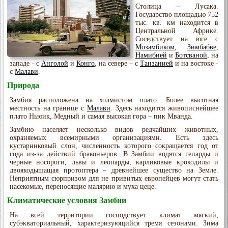
Столица – Лусака.
Государство площадью 752
тыс. кв. км находится в
Центральной Африке.
Соседствует на юге с
Мозамбиком
,
Зимбабве
,
Намибией
и
Ботсваной
, на
западе - с
Анголой
и
Конго
, на севере – с
Танзанией
и на востоке -
с
Малави
.
Природа
Замбия расположена на холмистом плато. Более высотная
местность на границе с
Малави
. Здесь находится живописнейшее
плато Ньюик, Медный и самая высокая гора – пик Мванда.
Замбию населяет несколько видов редчайших животных,
охраняемых всемирными организациями. Есть здесь
кустарниковый слон, численность которого сокращается год от
года из-за действий браконьеров. В Замбии водятся гепарды и
черные носороги, львы и леопарды, карликовые крокодилы и
двоякодышащая протоптера – древнейшее существо на Земле.
Неприятным сюрпризом для не привитых европейцев могут стать
насекомые, переносящие малярию и муха цеце.
Климатические условия Замбии
На всей территории господствует климат мягкий,
субэкваториальный, характеризующийся тремя сезонами. Зима