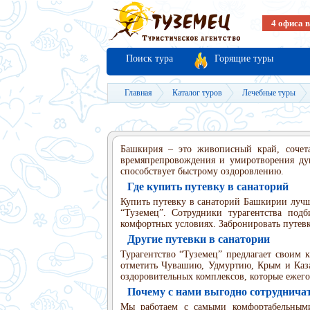
4 офиса 
Поиск тура
Горящие туры
Главная
Каталог туров
Лечебные туры
Башкирия – это живописный край, сочета
времяпрепровождения и умиротворения душ
способствует быстрому оздоровлению.
Где купить путевку в санаторий
Купить путевку в санаторий Башкирии лучше
“Туземец”. Сотрудники турагентства под
комфортных условиях. Забронировать путевк
Другие путевки в санатории
Турагентство “Туземец” предлагает своим
отметить Чувашию, Удмуртию, Крым и Каза
оздоровительных комплексов, которые ежег
Почему с нами выгодно сотруднича
Мы работаем с самыми комфортабельными