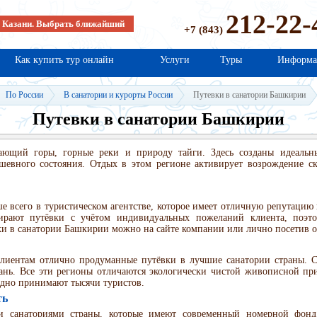
212-22-
в Казани. Выбрать ближайший
+7 (843)
Как купить тур онлайн
Услуги
Туры
Информа
По России
В санатории и курорты России
Путевки в санатории Башкирии
Путевки в санатории Башкирии
ющий горы, горные реки и природу тайги. Здесь созданы идеальны
евного состояния. Отдых в этом регионе активирует возрождение ск
 всего в туристическом агентстве, которое имеет отличную репутацию
бирают путёвки с учётом индивидуальных пожеланий клиента, поэт
и в санатории Башкирии можно на сайте компании или лично посетив о
 клиентам отлично продуманные путёвки в лучшие санатории страны. 
нь. Все эти регионы отличаются экологически чистой живописной пр
одно принимают тысячи туристов.
ть
 санаториями страны, которые имеют современный номерной фонд