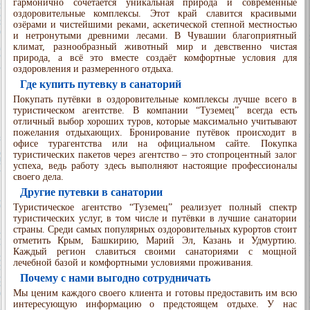
гармонично сочетается уникальная природа и современные
оздоровительные комплексы. Этот край славится красивыми
озёрами и чистейшими реками, аскетической степной местностью
и нетронутыми древними лесами. В Чувашии благоприятный
климат, разнообразный животный мир и девственно чистая
природа, а всё это вместе создаёт комфортные условия для
оздоровления и размеренного отдыха.
Где купить путевку в санаторий
Покупать путёвки в оздоровительные комплексы лучше всего в
туристическом агентстве. В компании “Туземец” всегда есть
отличный выбор хороших туров, которые максимально учитывают
пожелания отдыхающих. Бронирование путёвок происходит в
офисе турагентства или на официальном сайте. Покупка
туристических пакетов через агентство – это стопроцентный залог
успеха, ведь работу здесь выполняют настоящие профессионалы
своего дела.
Другие путевки в санатории
Туристическое агентство “Туземец” реализует полный спектр
туристических услуг, в том числе и путёвки в лучшие санатории
страны. Среди самых популярных оздоровительных курортов стоит
отметить Крым, Башкирию, Марий Эл, Казань и Удмуртию.
Каждый регион славиться своими санаториями с мощной
лечебной базой и комфортными условиями проживания.
Почему с нами выгодно сотрудничать
Мы ценим каждого своего клиента и готовы предоставить им всю
интересующую информацию о предстоящем отдыхе. У нас