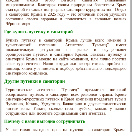
каждый уголок этого региона славится уникальным
микроклиматом. Благодаря своим природным богатствам Крым
стал одной из самых популярных санаторно-курортных зон. Отдых
в санаториях Крыма в 2025 году – это отличный повод улучшить
состояние своего здоровья и понежиться в ласковых волнах
Чёрного моря.
Где купить путевку в санаторий
Купить путевку в санаторий Крыма лучше всего именно в
туристической компании. Агентство “Туземец” имеет
положительную репутацию на рынке и осуществляет
бронирование путевок в санатории Крыма. Заказать путевку в
санаторий Крыма можно на сайте компании, или лично посетив
офис турагентства. Наши сотрудники всегда готовы прийти на
помощь клиенту и помочь в подборе действительно подходящего
санаторного комплекса.
Другие путевки в санатории
Туристическое агентство “Туземец” предлагает широкий
ассортимент путёвок в санатории всех регионов страны. Кроме
санаторно-курортных путевок в Крым компания предлагает туры в
Чувашию, Казань, Удмуртию, Башкирию и другие экологически
чистые зоны. Узнать, сколько стоит путёвка, можно у наших
сотрудников или посетить официальный сайт агентства.
Почему с нами выгодно сотрудничать
У нас самая выгодная цена на путевки в санатории Крыма.