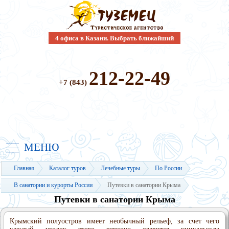
4 офиса в Казани. Выбрать ближайший
212-22-49
+7 (843)
МЕНЮ
Главная
Каталог туров
Лечебные туры
По России
В санатории и курорты России
Путевки в санатории Крыма
Путевки в санатории Крыма
Крымский полуостров имеет необычный рельеф, за счет чего