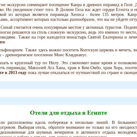
ие экскурсии совмещают посещение Каира и древних пирамид в Гизе. До
ко. Но увиденное стоит того. В Долине Гиза вас ждет сердце Египта и е
кой из которых является пирамида Хеопса - более 135 метров. Каи
ами, ассортимент которых настолько разнообразен, что вы не уйдете отт
 Синай считается очень популярным местом у активных туристов. Поднять
ногие решаются на столь сложную экскурсию, ведь это именно то место,
ведями. Также на горе находится монастырь Святой Екатерины и лече
пте
.
льфинарием. Также здесь можно посетить Коптскую церковь и мечеть, в
ях - древнеримское поселение Монс Клаудианус.
азать и круизный тур по Нилу. Это сэкономит ваше время и познаком
деть пирамиды, Мавзолей Ага Хана, храм в Ком-Омбо, храм Хора, посет
е в 2013 году
пока лучше отказаться от путешествий по стране и сконц
Отели для отдыха в Египте
ели расположены вдоль побережья в несколько линий. В большинс
огревом. Выбирая отель, обратите внимание не только на его звездност
дназначенные для шумных вечеринок и активного отдыха молодежи,