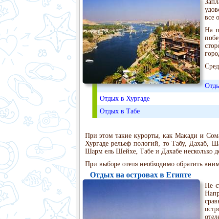
Запл
удов
все 
На п
побе
стор
горо
Сред
Отды
Отдых в Хургаде
Отдых в Табе
При этом такие курорты, как Макади и Сома
Хургаде рельеф пологий, то Табу, Дахаб, 
Шарм ель Шейхе, Табе и Дахабе несколько де
При выборе отеля необходимо обратить вним
Отдых на островах в Египте
Не с
Нап
срав
остр
отел