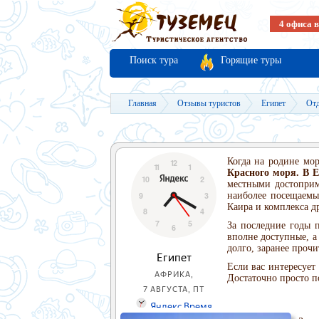
4 офиса 
Поиск тура
Горящие туры
Главная
Отзывы туристов
Египет
Отд
Когда на родине мор
Красного моря. В Е
местными достоприм
наиболее посещаемых
Каира и комплекса д
За последние годы п
вполне доступные, а
долго, заранее проч
Если вас интересует
Достаточно просто п