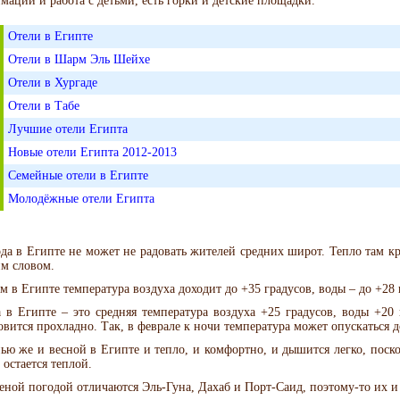
мации и работа с детьми, есть горки и детские площадки.
Отели в Египте
Отели в Шарм Эль Шейхе
Отели в Хургаде
Отели в Табе
Лучшие отели Египта
Новые отели Египта 2012-2013
Семейные отели в Египте
Молодёжные отели Египта
да в Египте не может не радовать жителей средних широт. Тепло там кр
м словом.
м в Египте температура воздуха доходит до +35 градусов, воды – до +28 
 в Египте – это средняя температура воздуха +25 градусов, воды +20 
овится прохладно. Так, в феврале к ночи температура может опускаться д
ью же и весной в Египте и тепло, и комфортно, и дышится легко, поск
 остается теплой.
еной погодой отличаются Эль-Гуна, Дахаб и Порт-Саид, поэтому-то их и