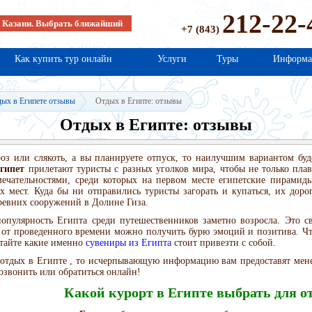
212-22-
в Казани. Выбрать ближайший
+7 (843)
Как купить тур онлайн
Услуги
Туры
Информа
ых в Египете отзывы
Отдых в Египте: отзывы
Отдых в Египте: отзывы
оз или слякоть, а вы планируете отпуск, то наилучшим вариантом буде
гипет
прилетают туристы с разных уголков мира, чтобы не только плав
ечательностями, среди которых на первом месте египетские пирамиды
 мест. Куда бы ни отправились туристы загорать и купаться, их дорог
ревних сооружений в Долине Гиза.
опулярность Египта среди путешественников заметно возросла. Это с
 от проведенного времени можно получить бурю эмоций и позитива. Чт
итайте какие именно
сувениры из Египта
стоит привезти с собой.
 отдых в Египте , то исчерпывающую информацию вам предоставят мене
озвонить или обратиться онлайн!
Какой курорт в Египте выбрать для о