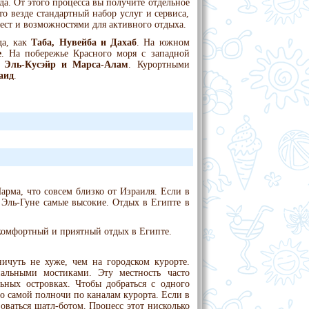
да. От этого процесса вы получите отдельное
что везде стандартный набор услуг и сервиса,
ест и возможностями для активного отдыха.
да, как
Таба, Нувейба и Дахаб
. На южном
е
. На побережье Красного моря с западной
, Эль-Кусэйр и Марса-Алам
. Курортными
аид
.
арма, что совсем близко от Израиля. Если в
 Эль-Гуне самые высокие. Отдых в Египте в
 комфортный и приятный отдых в Египте.
ичуть не хуже, чем на городском курорте.
альными мостиками. Эту местность часто
ьных островках. Чтобы добраться с одного
о самой полночи по каналам курорта. Если в
зоваться шатл-ботом. Процесс этот нисколько