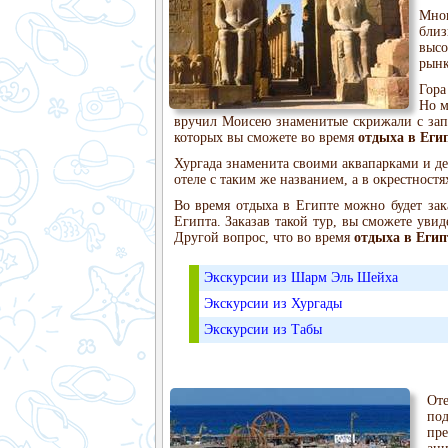
Мног
близ
высо
рынк
Гора
Но м
вручил Моисею знаменитые скрижали с запо
которых вы сможете во время
отдыха в Еги
Хургада знаменита своими аквапарками и де
отеле с таким же названием, а в окрестност
Во время отдыха в Египте можно будет зак
Египта. Заказав такой тур, вы сможете уви
Другой вопрос, что во время
отдыха в Египт
Экскурсии из Шарм Эль Шейха
Экскурсии из Хургады
Экскурсии из Табы
От
под
пре