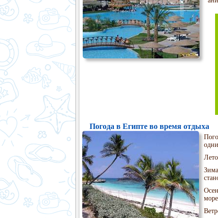
ани
Погода в Египте во время отдыха
Пого
одни
Лето
Зима
стан
Осен
море
Ветр