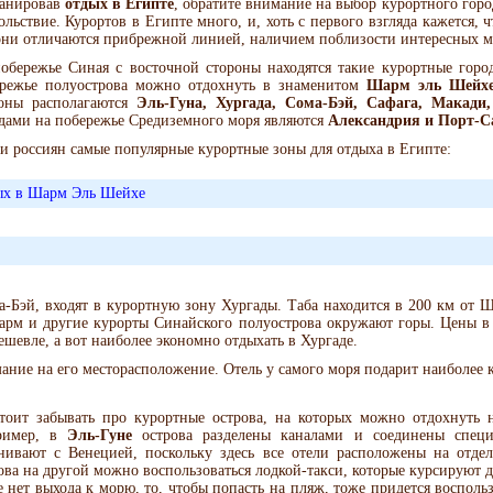
анировав
отдых в Египте
, обратите внимание на выбор курортного горо
ольствие. Курортов в Египте много, и, хоть с первого взгляда кажется, 
они отличаются прибрежной линией, наличием поблизости интересных м
обережье Синая с восточной стороны находятся такие курортные горо
режье полуострова можно отдохнуть в знаменитом
Шарм эль Шейх
оны располагаются
Эль-Гуна, Хургада, Сома-Бэй, Сафага, Макади
дами на побережье Средиземного моря являются
Александрия и Порт-С
и россиян самые популярные курортные зоны для отдыха в Египте:
х в Шарм Эль Шейхе
-Бэй, входят в курортную зону Хургады. Таба находится в 200 км от Ш
Шарм и другие курорты Синайского полуострова окружают горы. Цены в
шевле, а вот наиболее экономно отдыхать в Хургаде.
ание на его месторасположение. Отель у самого моря подарит наиболее
тоит забывать про курортные острова, на которых можно отдохнуть н
ример, в
Эль-Гуне
острова разделены каналами и соединены специ
нивают с Венецией, поскольку здесь все отели расположены на отдел
ова на другой можно воспользоваться лодкой-такси, которые курсируют д
е нет выхода к морю, то, чтобы попасть на пляж, тоже придется восполь