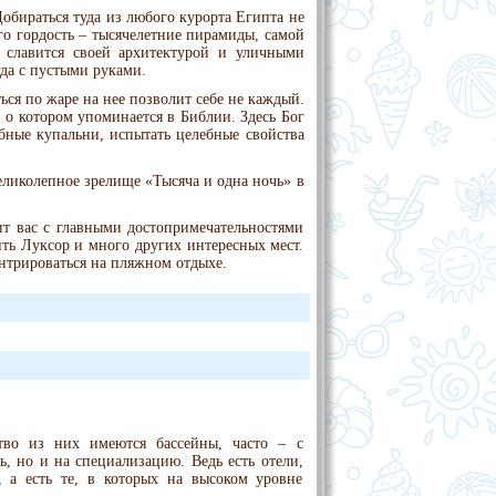
бираться туда из любого курорта Египта не
го гордость – тысячелетние пирамиды, самой
р славится своей архитектурой и уличными
уда с пустыми руками.
ся по жаре на нее позволит себе не каждый.
 о котором упоминается в Библии. Здесь Бог
бные купальни, испытать целебные свойства
еликолепное зрелище «Тысяча и одна ночь» в
ит вас с главными достопримечательностями
ить Луксор и много других интересных мест.
ентрироваться на пляжном отдыхе.
тво из них имеются бассейны, часто – с
ь, но и на специализацию. Ведь есть отели,
 а есть те, в которых на высоком уровне