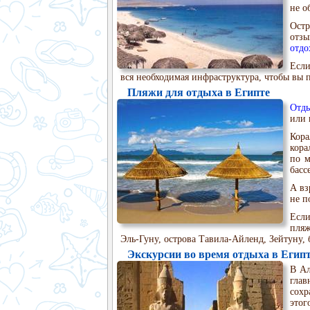
не о
Ост
отзы
отдо
Если
вся необходимая инфраструктура, чтобы вы
Пляжи для отдыха в Египте
Отды
или 
Кора
кора
по м
басс
А вз
не п
Если
пляж
Эль-Гуну, острова Тавила-Айленд, Зейтуну,
Экскурсии во время отдыха в Егип
В Ал
глав
сохр
этог