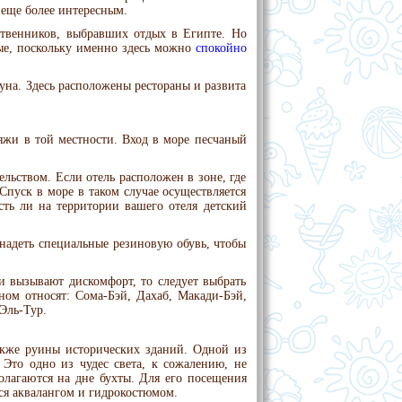
еще более интересным.
твенников, выбравших отдых в Египте. Но
ные, поскольку именно здесь можно
спокойно
туна. Здесь расположены рестораны и развита
ляжи в той местности. Вход в море песчаный
льством. Если отель расположен в зоне, где
Спуск в море в таком случае осуществляется
сть ли на территории вашего отеля детский
надеть специальные резиновую обувь, чтобы
и вызывают дискомфорт, то следует выбрать
ном относят: Сома-Бэй, Дахаб, Макади-Бэй,
Эль-Тур.
акже руины исторических зданий. Одной из
. Это одно из чудес света, к сожалению, не
олагаются на дне бухты. Для его посещения
ься аквалангом и гидрокостюмом.